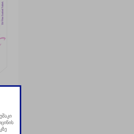
უშაკი
იცინის
კზე